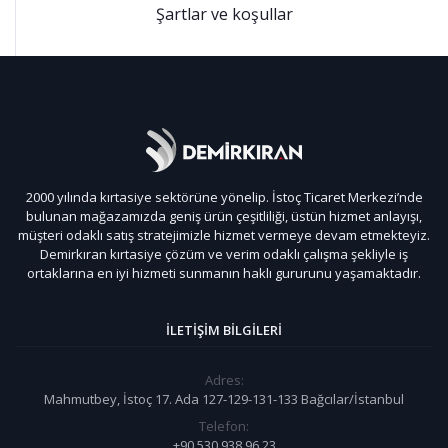
Şartlar ve koşullar
2000 yılında kırtasiye sektörüne yönelip. İstoç Ticaret Merkezi’nde
bulunan mağazamızda geniş ürün çeşitliliği, üstün hizmet anlayışı,
müşteri odaklı satış stratejimizle hizmet vermeye devam etmekteyiz.
Demirkıran kırtasiye çözüm ve verim odaklı çalışma şekliyle iş
ortaklarına en iyi hizmeti sunmanın haklı gururunu yaşamaktadır.
İLETIŞIM BILGILERI
Adres:
Mahmutbey, İstoç 17. Ada 127-129-131-133 Bağcılar/İstanbul
Telefon:
+90 530 938 96 23