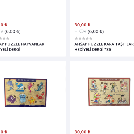
00 ₺
30,00 ₺
DV
(6,00 ₺)
+ KDV
(6,00 ₺)
AP PUZZLE HAYVANLAR
AHŞAP PUZZLE KARA TAŞITLAR
YELİ DERGİ
HEDİYELİ DERGİ *36
00 ₺
30,00 ₺