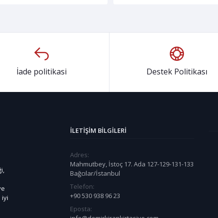
İade politikasi
Destek Politikası
İLETIŞIM BILGILERI
Adres:
Mahmutbey, İstoç 17. Ada 127-129-131-133
i,
Bağcılar/İstanbul
Telefon:
ye
+90 530 938 96 23
iyi
Eposta: