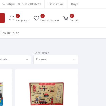
İletişim
+90 530 938 96 23
Oturum aç
Kayıt
0
0
0
Karşılaştır
Favori Listesi
Sepet
üm ürünler
Göre sırala
rkalar
En yeni