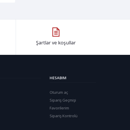
Şartlar ve koşullar
HESABIM
Oturum aç
Sipariş Geçmişi
Favorilerim
Sipariş Kontrolü