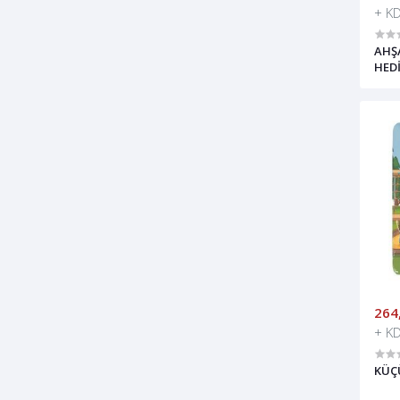
+ K
AHŞ
HEDİ
264
+ K
KÜÇ