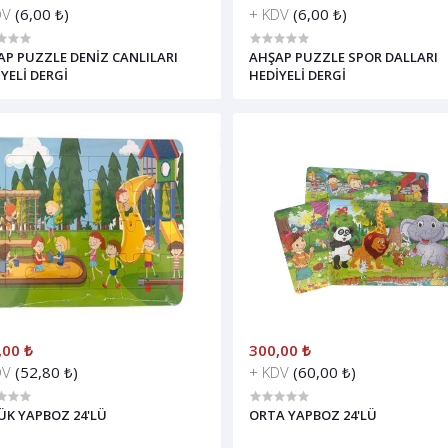
DV
(6,00 ₺)
+ KDV
(6,00 ₺)
AP PUZZLE DENİZ CANLILARI
AHŞAP PUZZLE SPOR DALLARI
YELİ DERGİ
HEDİYELİ DERGİ
,00 ₺
300,00 ₺
DV
(52,80 ₺)
+ KDV
(60,00 ₺)
ÜK YAPBOZ 24'LÜ
ORTA YAPBOZ 24'LÜ