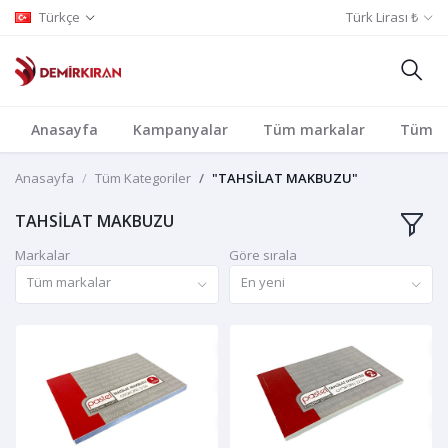
Türkçe
Türk Lirası ₺
Anasayfa
Kampanyalar
Tüm markalar
Tüm Ka
Anasayfa
Tüm Kategoriler
"TAHSİLAT MAKBUZU"
TAHSİLAT MAKBUZU
Markalar
Göre sırala
Tüm markalar
En yeni