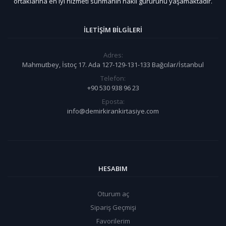
ortaklarına en iyi hizmeti sunmanın haklı gururunu yaşamaktadır.
İLETIŞIM BILGILERI
Adres:
Mahmutbey, İstoç 17. Ada 127-129-131-133 Bağcılar/İstanbul
Telefon:
+90 530 938 96 23
Eposta:
info@demirkirankirtasiye.com
HESABIM
Oturum aç
Sipariş Geçmişi
Favorilerim