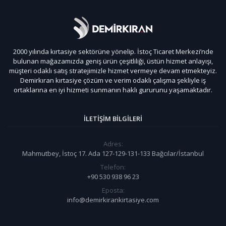
2000 yılında kırtasiye sektörüne yönelip. İstoç Ticaret Merkezi’nde
bulunan mağazamızda geniş ürün çeşitliliği, üstün hizmet anlayışı,
müşteri odaklı satış stratejimizle hizmet vermeye devam etmekteyiz.
Demirkıran kırtasiye çözüm ve verim odaklı çalışma şekliyle iş
ortaklarına en iyi hizmeti sunmanın haklı gururunu yaşamaktadır.
İLETIŞIM BILGILERI
Adres:
Mahmutbey, İstoç 17. Ada 127-129-131-133 Bağcılar/İstanbul
Telefon:
+90 530 938 96 23
Eposta:
info@demirkirankirtasiye.com