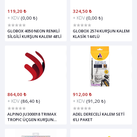
119,20 ₺
324,50 ₺
+ KDV
(0,00 ₺)
+ KDV
(0,00 ₺)
GLOBOX 4050 NEON RENKLİ
GLOBOX 2574 KURŞUN KALEM
SİLGİLİ KURŞUN KALEM 48'Lİ
KLASİK 144'LÜ
864,00 ₺
912,00 ₺
+ KDV
(86,40 ₺)
+ KDV
(91,20 ₺)
ALPINO JU300018 TRIMAX
ADEL DERECELİ KALEM SETİ
TROPIC ÜÇGEN KURŞUN
6'LI PAKET
KALEM 36'LI