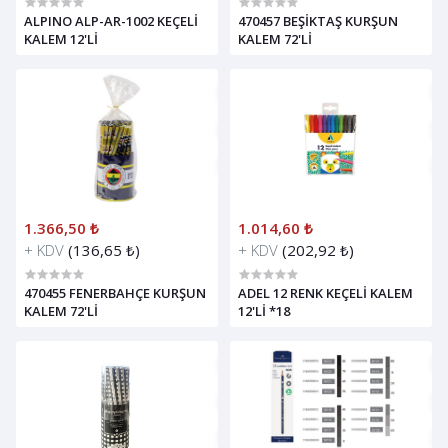
ALPINO ALP-AR-1002 KEÇELİ
470457 BEŞİKTAŞ KURŞUN
KALEM 12'Lİ
KALEM 72'Lİ
1.366,50 ₺
1.014,60 ₺
+ KDV
(136,65 ₺)
+ KDV
(202,92 ₺)
470455 FENERBAHÇE KURŞUN
ADEL 12 RENK KEÇELİ KALEM
KALEM 72'Lİ
12'Lİ *18