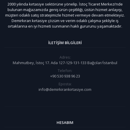
2000 yılında kırtasiye sektörüne yönelip. İstoç Ticaret Merkezi’nde
bulunan mağazamızda geniş ürün çeşitliliği, üstün hizmet anlayışı,
müşteri odaklı satış stratejimizle hizmet vermeye devam etmekteyiz.
Demirkıran kırtasiye çözüm ve verim odaklı çalışma şekliyle iş
ortaklarına en iyi hizmeti sunmanın haklı gururunu yaşamaktadır.
İLETIŞIM BILGILERI
Adres:
Mahmutbey, İstoç 17. Ada 127-129-131-133 Bağcılar/İstanbul
Telefon:
+90 530 938 96 23
Eposta:
info@demirkirankirtasiye.com
HESABIM