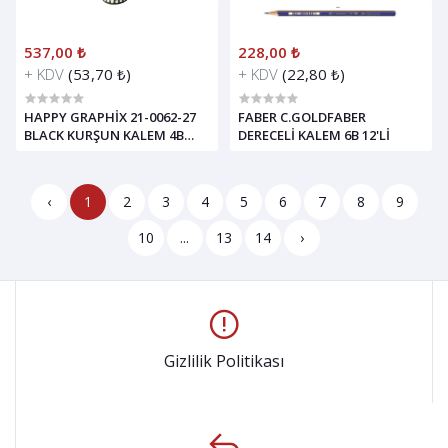
537,00 ₺
228,00 ₺
+ KDV
(53,70 ₺)
+ KDV
(22,80 ₺)
HAPPY GRAPHİX 21-0062-27
FABER C.GOLDFABER
BLACK KURŞUN KALEM 4B
DERECELİ KALEM 6B 12'Lİ
3,5MM KARE 30'LU PAKET
‹
1
2
3
4
5
6
7
8
9
10
...
13
14
›
Gizlilik Politikası