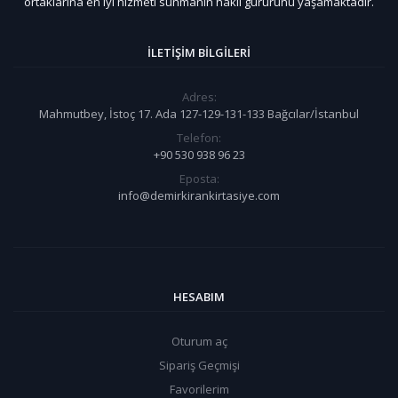
ortaklarına en iyi hizmeti sunmanın haklı gururunu yaşamaktadır.
İLETIŞIM BILGILERI
Adres:
Mahmutbey, İstoç 17. Ada 127-129-131-133 Bağcılar/İstanbul
Telefon:
+90 530 938 96 23
Eposta:
info@demirkirankirtasiye.com
HESABIM
Oturum aç
Sipariş Geçmişi
Favorilerim