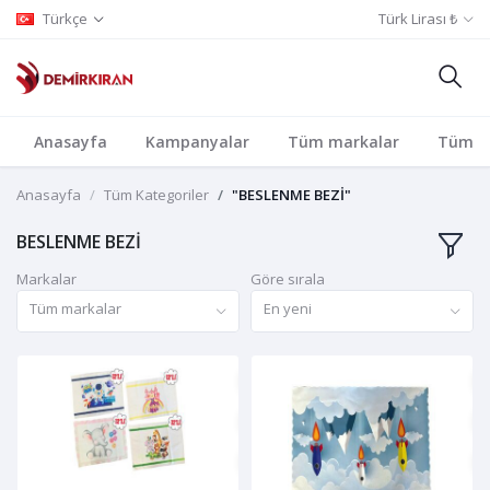
Türkçe
Türk Lirası ₺
Anasayfa
Kampanyalar
Tüm markalar
Tüm Ka
Anasayfa
Tüm Kategoriler
"BESLENME BEZİ"
BESLENME BEZİ
Markalar
Göre sırala
Tüm markalar
En yeni