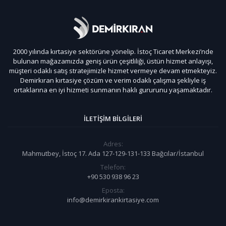
2000 yılında kırtasiye sektörüne yönelip. İstoç Ticaret Merkezi’nde
bulunan mağazamızda geniş ürün çeşitliliği, üstün hizmet anlayışı,
müşteri odaklı satış stratejimizle hizmet vermeye devam etmekteyiz.
Demirkıran kırtasiye çözüm ve verim odaklı çalışma şekliyle iş
ortaklarına en iyi hizmeti sunmanın haklı gururunu yaşamaktadır.
İLETIŞIM BILGILERI
Adres:
Mahmutbey, İstoç 17. Ada 127-129-131-133 Bağcılar/İstanbul
Telefon:
+90 530 938 96 23
Eposta:
info@demirkirankirtasiye.com