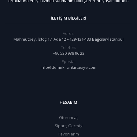
ortaklarına en iyi hizmeti sunmanın haklı gururunu yaşamaktadır.
İLETIŞIM BILGILERI
Adres:
Mahmutbey, İstoç 17. Ada 127-129-131-133 Bağcılar/İstanbul
Telefon:
+90 530 938 96 23
Eposta:
info@demirkirankirtasiye.com
HESABIM
Oturum aç
Sipariş Geçmişi
Favorilerim