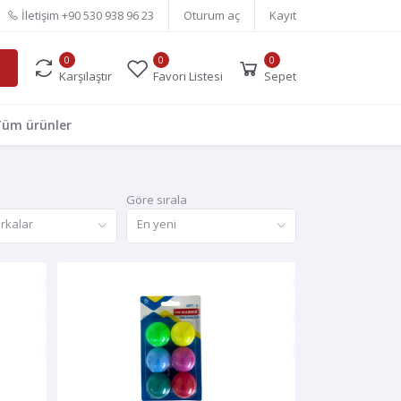
İletişim
+90 530 938 96 23
Oturum aç
Kayıt
0
0
0
Karşılaştır
Favori Listesi
Sepet
üm ürünler
Göre sırala
rkalar
En yeni