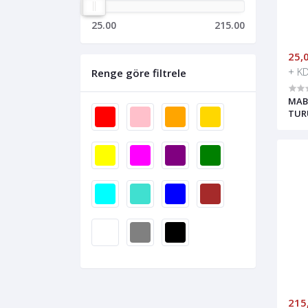
25.00
215.00
25,
+ K
Renge göre filtrele
MABE
TUR
215