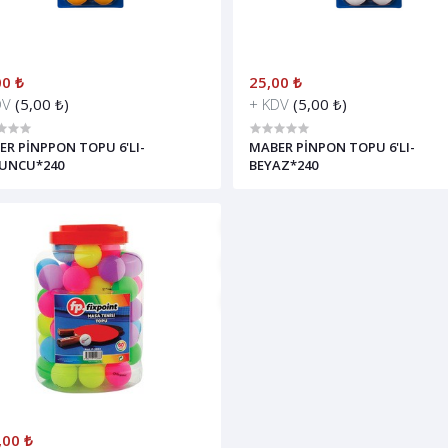
00 ₺
25,00 ₺
DV
(5,00 ₺)
+ KDV
(5,00 ₺)
R PİNPPON TOPU 6'LI-
MABER PİNPON TOPU 6'LI-
UNCU*240
BEYAZ*240
,00 ₺