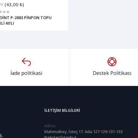
DV
(43,00 ₺)
POİNT P-2883 PİNPON TOPU
Lİ 60'LI
İade politikasi
Destek Politikası
İLETIŞIM BILGILERI
Adres:
Mahmutbey, İstoç 17. Ada 127-129-131-133
i,
Bağcılar/İstanbul