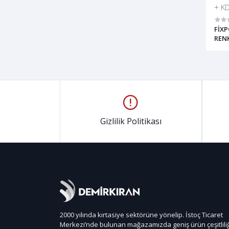
+ K
FİX
RENK
Gizlilik Politikası
2000 yılında kırtasiye sektörüne yönelip. İstoç Ticaret
Merkezi’nde bulunan mağazamızda geniş ürün çeşitliliğ