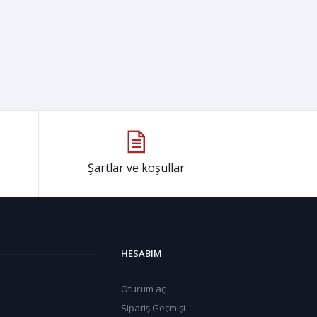
Şartlar ve koşullar
HESABIM
Oturum aç
Sipariş Geçmişi