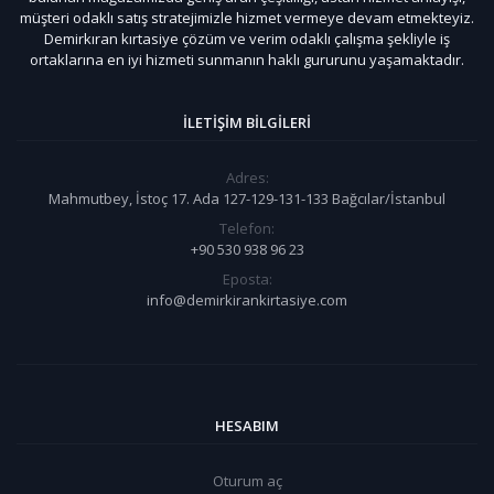
müşteri odaklı satış stratejimizle hizmet vermeye devam etmekteyiz.
Demirkıran kırtasiye çözüm ve verim odaklı çalışma şekliyle iş
ortaklarına en iyi hizmeti sunmanın haklı gururunu yaşamaktadır.
İLETIŞIM BILGILERI
Adres:
Mahmutbey, İstoç 17. Ada 127-129-131-133 Bağcılar/İstanbul
Telefon:
+90 530 938 96 23
Eposta:
info@demirkirankirtasiye.com
HESABIM
Oturum aç