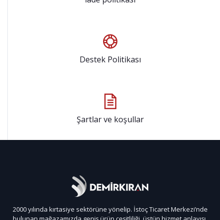
Destek Politikası
Şartlar ve koşullar
2000 yılında kırtasiye sektörüne yönelip. İstoç Ticaret Merkezi’nde
bulunan mağazamızda geniş ürün çeşitliliği, üstün hizmet anlayışı,