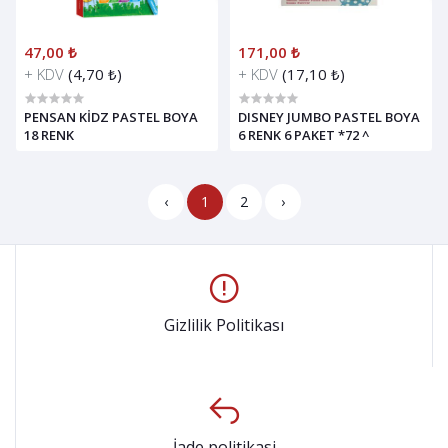
47,00 ₺
171,00 ₺
+ KDV
(4,70 ₺)
+ KDV
(17,10 ₺)
PENSAN KİDZ PASTEL BOYA
DISNEY JUMBO PASTEL BOYA
18 RENK
6 RENK 6 PAKET *72 ^
‹
1
2
›
Gizlilik Politikası
İade politikasi