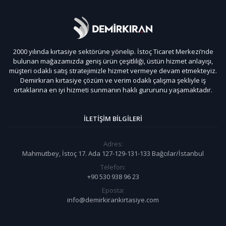
2000 yılında kırtasiye sektörüne yönelip. İstoç Ticaret Merkezi’nde
bulunan mağazamızda geniş ürün çeşitliliği, üstün hizmet anlayışı,
müşteri odaklı satış stratejimizle hizmet vermeye devam etmekteyiz.
Demirkıran kırtasiye çözüm ve verim odaklı çalışma şekliyle iş
ortaklarına en iyi hizmeti sunmanın haklı gururunu yaşamaktadır.
İLETIŞIM BILGILERI
Adres:
Mahmutbey, İstoç 17. Ada 127-129-131-133 Bağcılar/İstanbul
Telefon:
+90 530 938 96 23
Eposta:
info@demirkirankirtasiye.com