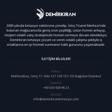
2000 yılında kırtasiye sektörüne yönelip. İstoç Ticaret Merkezi’nde
bulunan mağazamızda geniş ürün çeşitliliği, üstün hizmet anlayışı,
müşteri odaklı satış stratejimizle hizmet vermeye devam etmekteyiz.
Demirkıran kırtasiye çözüm ve verim odaklı çalışma şekliyle iş
ortaklarına en iyi hizmeti sunmanın haklı gururunu yaşamaktadır.
İLETIŞIM BILGILERI
Adres:
Mahmutbey, İstoç 17. Ada 127-129-131-133 Bağcılar/İstanbul
Telefon:
+90 530 938 96 23
Eposta:
info@demirkirankirtasiye.com