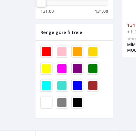
131.00
131.00
131
+ K
Renge göre filtrele
MİMA
MOU