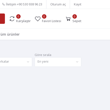
İletişim
+90 530 938 96 23
Oturum aç
Kayıt
0
0
0
Karşılaştır
Favori Listesi
Sepet
üm ürünler
Göre sırala
rkalar
En yeni