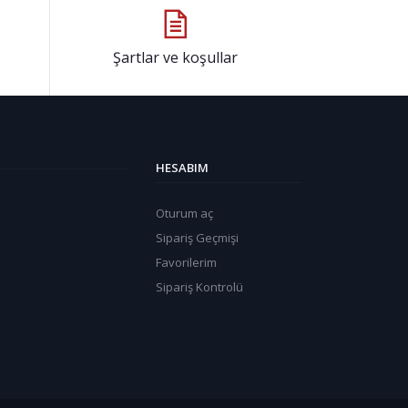
Şartlar ve koşullar
HESABIM
Oturum aç
Sipariş Geçmişi
Favorilerim
Sipariş Kontrolü