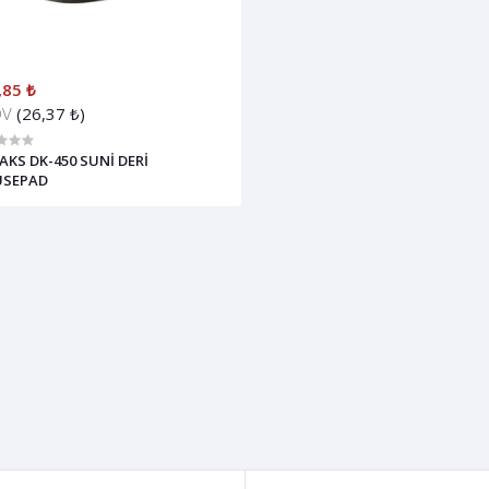
,85 ₺
DV
(26,37 ₺)
KS DK-450 SUNİ DERİ
SEPAD