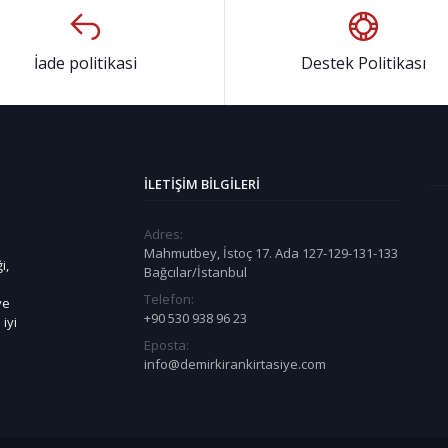
İade politikasi
Destek Politikası
İLETIŞIM BILGILERI
Adres:
Mahmutbey, İstoç 17. Ada 127-129-131-133
i,
Bağcılar/İstanbul
Telefon:
ye
+90 530 938 96 23
iyi
Eposta:
info@demirkirankirtasiye.com