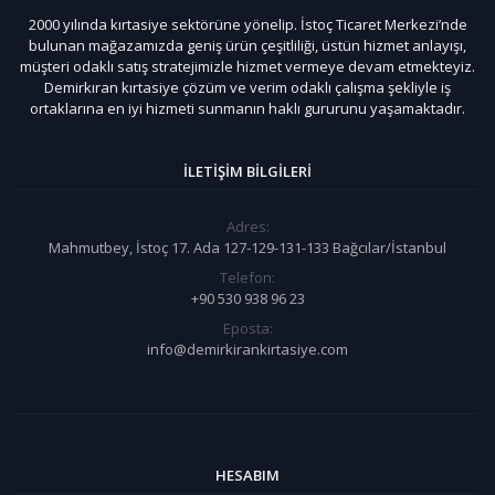
2000 yılında kırtasiye sektörüne yönelip. İstoç Ticaret Merkezi’nde
bulunan mağazamızda geniş ürün çeşitliliği, üstün hizmet anlayışı,
müşteri odaklı satış stratejimizle hizmet vermeye devam etmekteyiz.
Demirkıran kırtasiye çözüm ve verim odaklı çalışma şekliyle iş
ortaklarına en iyi hizmeti sunmanın haklı gururunu yaşamaktadır.
İLETIŞIM BILGILERI
Adres:
Mahmutbey, İstoç 17. Ada 127-129-131-133 Bağcılar/İstanbul
Telefon:
+90 530 938 96 23
Eposta:
info@demirkirankirtasiye.com
HESABIM