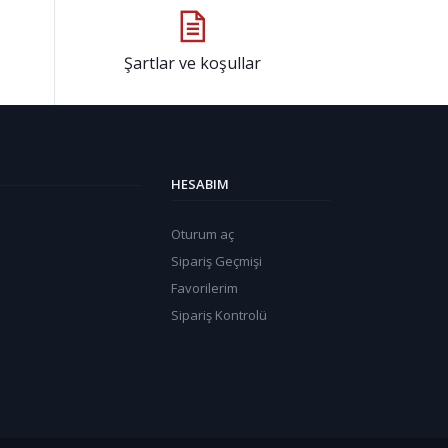
Şartlar ve koşullar
HESABIM
Oturum aç
Sipariş Geçmişi
Favorilerim
Sipariş Kontrolü