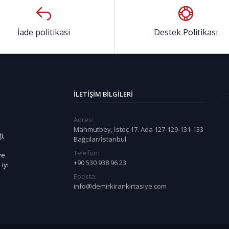
İade politikasi
Destek Politikası
İLETIŞIM BILGILERI
Adres:
Mahmutbey, İstoç 17. Ada 127-129-131-133
i,
Bağcılar/İstanbul
Telefon:
ye
+90 530 938 96 23
iyi
Eposta:
info@demirkirankirtasiye.com