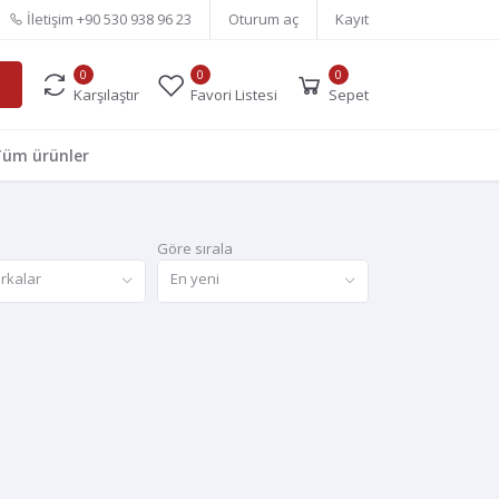
İletişim
+90 530 938 96 23
Oturum aç
Kayıt
0
0
0
Karşılaştır
Favori Listesi
Sepet
üm ürünler
Göre sırala
rkalar
En yeni