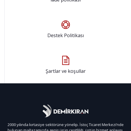
Destek Politikası
Şartlar ve koşullar
2000 yılında kırtasiye sektörüne yönelip. İstoç Ticaret Merkezi’nde
bulunan mağazamızda geniş ürün çeşitliliği, üstün hizmet anlayışı,