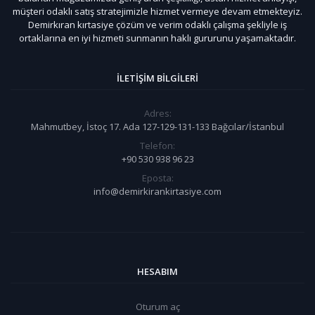
müşteri odaklı satış stratejimizle hizmet vermeye devam etmekteyiz.
Demirkıran kırtasiye çözüm ve verim odaklı çalışma şekliyle iş
ortaklarına en iyi hizmeti sunmanın haklı gururunu yaşamaktadır.
İLETIŞIM BILGILERI
Adres:
Mahmutbey, İstoç 17. Ada 127-129-131-133 Bağcılar/İstanbul
Telefon:
+90 530 938 96 23
Eposta:
info@demirkirankirtasiye.com
HESABIM
Oturum aç