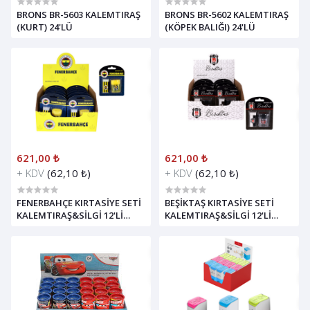
BRONS BR-5603 KALEMTIRAŞ
BRONS BR-5602 KALEMTIRAŞ
(KURT) 24'LÜ
(KÖPEK BALIĞI) 24'LÜ
621,00 ₺
621,00 ₺
+ KDV
(62,10 ₺)
+ KDV
(62,10 ₺)
FENERBAHÇE KIRTASİYE SETİ
BEŞİKTAŞ KIRTASİYE SETİ
KALEMTIRAŞ&SİLGİ 12'Lİ
KALEMTIRAŞ&SİLGİ 12'Lİ
PAKET *12
PAKET *12