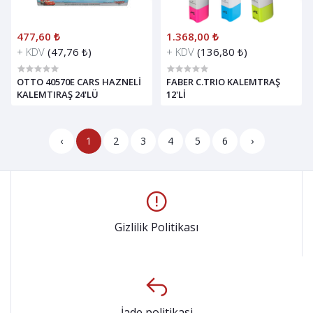
477,60 ₺
1.368,00 ₺
+ KDV
(47,76 ₺)
+ KDV
(136,80 ₺)
OTTO 40570E CARS HAZNELİ
FABER C.TRIO KALEMTRAŞ
KALEMTIRAŞ 24'LÜ
12'Lİ
‹
1
2
3
4
5
6
›
Gizlilik Politikası
İade politikasi