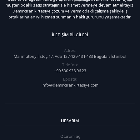
müşteri odaklı satış stratejimizle hizmet vermeye devam etmekteyiz.
Demirkıran kırtasiye çözüm ve verim odaklı çalışma şekliyle iş
ortaklarına en iyi hizmeti sunmanın haklı gururunu yaşamaktadır.
İLETIŞIM BILGILERI
Adres:
Mahmutbey, İstoç 17. Ada 127-129-131-133 Bağcılar/İstanbul
Telefon:
+90 530 938 96 23
Eposta:
info@demirkirankirtasiye.com
HESABIM
Oturum aç