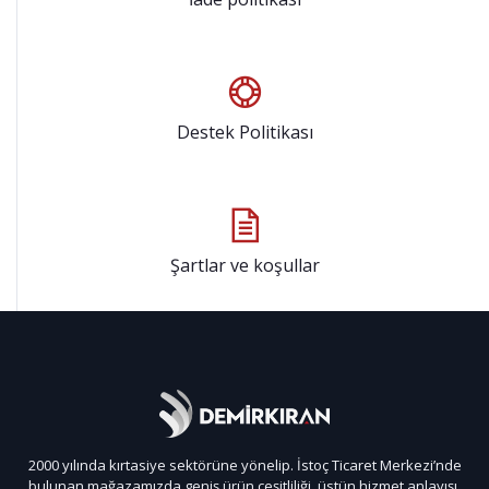
Destek Politikası
Şartlar ve koşullar
2000 yılında kırtasiye sektörüne yönelip. İstoç Ticaret Merkezi’nde
bulunan mağazamızda geniş ürün çeşitliliği, üstün hizmet anlayışı,