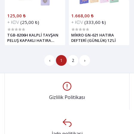
125,00 ₺
1.668,00 ₺
+ KDV
(25,00 ₺)
+ KDV
(333,60 ₺)
TGB-8206H KALPLİ TAVŞAN
MİKRO GN-621 HATIRA
PELUŞ KAPAKLI HATIRA
DEFTERİ (GÜNLÜK) 12'Lİ
DEFTERİ*72
‹
1
2
›
Gizlilik Politikası
İade politikasi