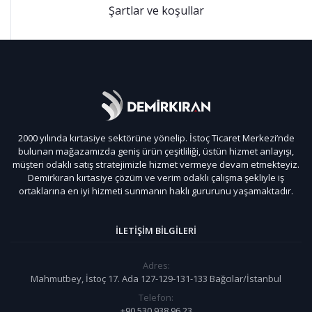
Şartlar ve koşullar
2000 yılında kırtasiye sektörüne yönelip. İstoç Ticaret Merkezi’nde
bulunan mağazamızda geniş ürün çeşitliliği, üstün hizmet anlayışı,
müşteri odaklı satış stratejimizle hizmet vermeye devam etmekteyiz.
Demirkıran kırtasiye çözüm ve verim odaklı çalışma şekliyle iş
ortaklarına en iyi hizmeti sunmanın haklı gururunu yaşamaktadır.
İLETIŞIM BILGILERI
Adres:
Mahmutbey, İstoç 17. Ada 127-129-131-133 Bağcılar/İstanbul
Telefon:
+90 530 938 96 23